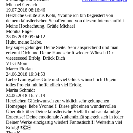
Michael Gerlach
19.07.2018
08:16:46
Herzliche Grüße aus Köln, Yvonne ich bin begeistert von
deinem künstlerischen Schaffen und von diesem Internetauftritt.
Meine Hochachtung. Grüße Michael
Monika Engel
28.06.2018
09:04:12
Huhu meine Liebe,
hey super gelungen Deine Seite. Sehr ansprechend und man
erkennt Dich und Deine Handschrift wieder. Wünsch Dir
vieeeeeeeel Erfolg. Drück Dich
VLG Moni
Marco Florian
24.06.2018
19:34:53
Liebe Ivonny,alles Gute und viel Glück wünsch ich Dir,ein
tolles Projekt mit hoffendlich viel Erfolg.
Marita Schmidt
24.06.2018
16:51:19
Herzlichen Glückwunsch zur wirklich sehr gelungenen
Homepage, liebe Yvonne!!! Diese gibt einen wundervollen
Überblick über Deine künstlerische Vielfalt und sachkundige
Expertise! Deine emotionale Authentizität spiegelt sich in jeder
Deiner Werke einzigartig wieder! Fantastisch!!! Weiterhin viel
Erfolg!!!👏🏻
Theo K.