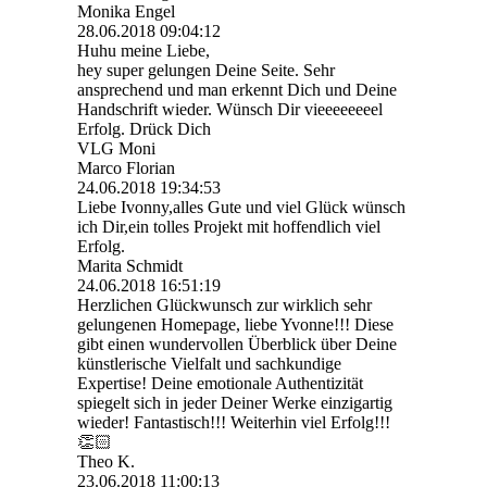
Monika Engel
28.06.2018
09:04:12
Huhu meine Liebe,
hey super gelungen Deine Seite. Sehr
ansprechend und man erkennt Dich und Deine
Handschrift wieder. Wünsch Dir vieeeeeeeel
Erfolg. Drück Dich
VLG Moni
Marco Florian
24.06.2018
19:34:53
Liebe Ivonny,alles Gute und viel Glück wünsch
ich Dir,ein tolles Projekt mit hoffendlich viel
Erfolg.
Marita Schmidt
24.06.2018
16:51:19
Herzlichen Glückwunsch zur wirklich sehr
gelungenen Homepage, liebe Yvonne!!! Diese
gibt einen wundervollen Überblick über Deine
künstlerische Vielfalt und sachkundige
Expertise! Deine emotionale Authentizität
spiegelt sich in jeder Deiner Werke einzigartig
wieder! Fantastisch!!! Weiterhin viel Erfolg!!!
👏🏻
Theo K.
23.06.2018
11:00:13