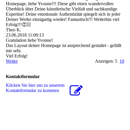
Homepage, liebe Yvonne!!! Diese gibt einen wundervollen
Überblick über Deine künstlerische Vielfalt und sachkundige
Expertise! Deine emotionale Authentizität spiegelt sich in jeder
Deiner Werke einzigartig wieder! Fantastisch!!! Weiterhin viel
Erfolg!!!👏🏻
Theo K.
23.06.2018
11:00:13
Gratulation liebe Yvonne!
Das Layout deiner Homepage ist ansprechend gestaltet - gefällt
mir sehr.
Viel Erfolg!
Weiter
Anzeigen: 5
10
Kontaktformular
Klicken Sie hier um zu unserem
Kon­takt­for­mu­lar zu kommen