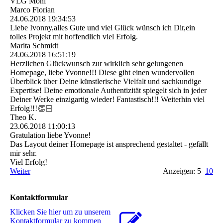
VLG Moni
Marco Florian
24.06.2018
19:34:53
Liebe Ivonny,alles Gute und viel Glück wünsch ich Dir,ein
tolles Projekt mit hoffendlich viel Erfolg.
Marita Schmidt
24.06.2018
16:51:19
Herzlichen Glückwunsch zur wirklich sehr gelungenen
Homepage, liebe Yvonne!!! Diese gibt einen wundervollen
Überblick über Deine künstlerische Vielfalt und sachkundige
Expertise! Deine emotionale Authentizität spiegelt sich in jeder
Deiner Werke einzigartig wieder! Fantastisch!!! Weiterhin viel
Erfolg!!!👏🏻
Theo K.
23.06.2018
11:00:13
Gratulation liebe Yvonne!
Das Layout deiner Homepage ist ansprechend gestaltet - gefällt
mir sehr.
Viel Erfolg!
Weiter
Anzeigen: 5
10
Kontaktformular
Klicken Sie hier um zu unserem
Kon­takt­for­mu­lar zu kommen